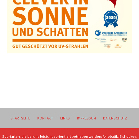
STARTSEITE
KONTAKT
LINKS
IMPRESSUM
DATENSCHUTZ
Sportarten, die bei uns leistungsorientiert betrieben werden: Akrobatik, Eishockey,