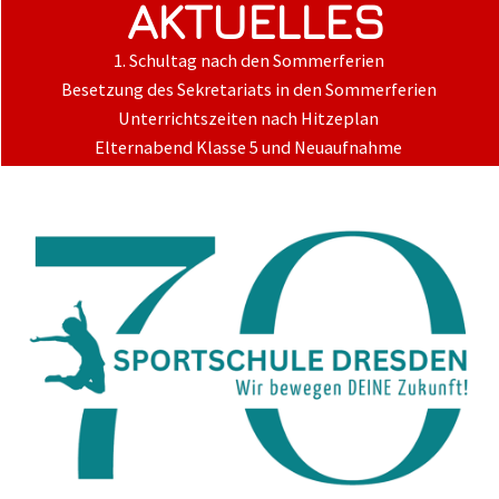
AKTUELLES
1. Schultag nach den Sommerferien
Besetzung des Sekretariats in den Sommerferien
Unterrichtszeiten nach Hitzeplan
Elternabend Klasse 5 und Neuaufnahme