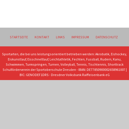
STARTSEITE
KONTAKT
LINKS
IMPRESSUM
DATENSCHUTZ
Sportarten, die bei uns leistungsorientiert betrieben werden: Akrobatik, Eishockey,
Eiskunstlauf, Eisschnelllauf, Leichtathletik, Fechten, Fussball, Rudern, Kanu,
Schwimmen, Turmspringen, Turnen, Volleyball, Tennis, Tischtennis, Shorttrack
Schulförderverein der Sportoberschule Dresden - IBAN: DE77850900002658961007 |
BIC: GENODEF1DRS - Dresdner Volksbank Raiffeisenbank eG