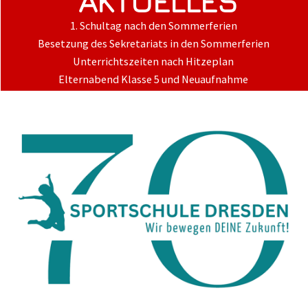
AKTUELLES
1. Schultag nach den Sommerferien
Besetzung des Sekretariats in den Sommerferien
Unterrichtszeiten nach Hitzeplan
Elternabend Klasse 5 und Neuaufnahme