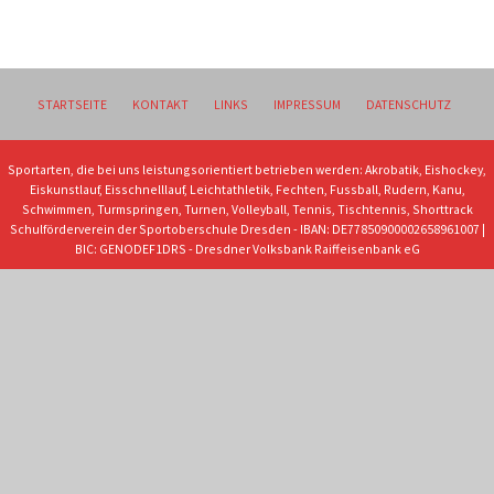
STARTSEITE
KONTAKT
LINKS
IMPRESSUM
DATENSCHUTZ
Sportarten, die bei uns leistungsorientiert betrieben werden: Akrobatik, Eishockey,
Eiskunstlauf, Eisschnelllauf, Leichtathletik, Fechten, Fussball, Rudern, Kanu,
Schwimmen, Turmspringen, Turnen, Volleyball, Tennis, Tischtennis, Shorttrack
Schulförderverein der Sportoberschule Dresden - IBAN: DE77850900002658961007 |
BIC: GENODEF1DRS - Dresdner Volksbank Raiffeisenbank eG