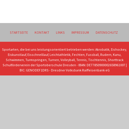
STARTSEITE
KONTAKT
LINKS
IMPRESSUM
DATENSCHUTZ
Sportarten, die bei uns leistungsorientiert betrieben werden: Akrobatik, Eishockey,
Eiskunstlauf, Eisschnelllauf, Leichtathletik, Fechten, Fussball, Rudern, Kanu,
Schwimmen, Turmspringen, Turnen, Volleyball, Tennis, Tischtennis, Shorttrack
Schulförderverein der Sportoberschule Dresden - IBAN: DE77850900002658961007 |
BIC: GENODEF1DRS - Dresdner Volksbank Raiffeisenbank eG