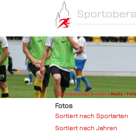
NEWS
SCHULE
Sportoberschule Dresden
» Media » Fot
Fotos
Sortiert nach Sportarten
Sortiert nach Jahren