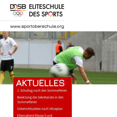
AKTUELLES
1. Schultag nach den Sommerferien
Besetzung des Sekretariats in den
Sommerferien
Unterrichtszeiten nach Hitzeplan
Elternabend Klasse 5 und