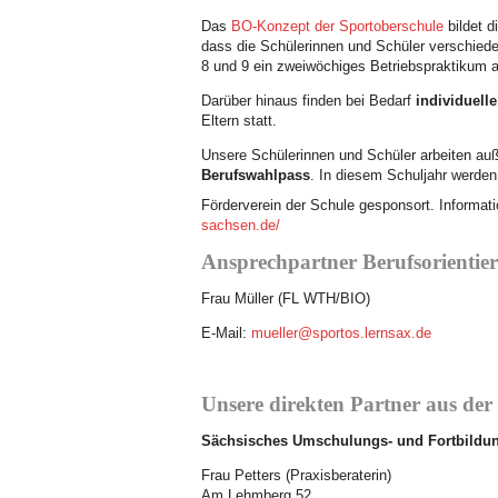
Das
BO-Konzept der Sportoberschule
bildet d
dass die Schülerinnen und Schüler verschied
8 und 9 ein zweiwöchiges Betriebspraktikum a
Darüber hinaus finden bei Bedarf
individuell
Eltern statt.
Unsere Schülerinnen und Schüler arbeiten auß
Berufswahlpass
. In diesem Schuljahr werden
Förderverein der Schule gesponsort. Informat
sachsen.de/
Ansprechpartner Berufsorientie
Frau Müller (FL WTH/BIO)
E-Mail:
mueller@sportos.lernsax.de
Unsere direkten Partner aus der
Sächsisches Umschulungs- und Fortbildun
Frau Petters (Praxisberaterin)
Am Lehmberg 52