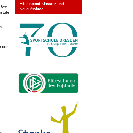
Elternabend Klasse 5 und
fest,
Neuaufnahme
nstufe
n
h den