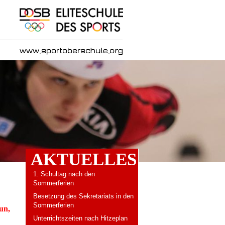
AKTUELLES
1. Schultag nach den
Sommerferien
Besetzung des Sekretariats in den
Sommerferien
tun,
Unterrichtszeiten nach Hitzeplan