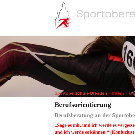
NEWS
SCHULE
Sportoberschule Dresden
» Intern » Be
Berufsorientierung
Berufsberatung an der Sportobe
„Sage es mir, und ich werde es vergess
und ich werde es
können.“ (Konfuzius)