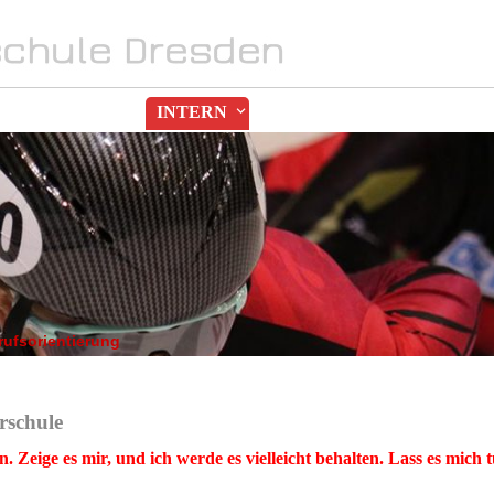
SPORT
INTERN
MEDIA
rufsorientierung
rschule
en.
Zeige es mir, und ich
werde es vielleicht behalten. Lass es mich 