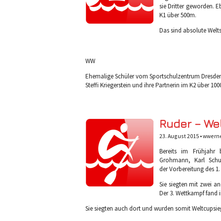
sie Dritter geworden. 
K1 über 500m.
Das sind absolute Welt
WW
Ehemalige Schüler vom Sportschulzentrum Dresden 
Steffi Kriegerstein und ihre Partnerin im K2 über 10
Ruder – We
23. August 2015 •
wwern
Bereits im Frühjahr
Grohmann, Karl Schul
der Vorbereitung des 1.
Sie siegten mit zwei an
Der 3. Wettkampf fand i
Sie siegten auch dort und wurden somit Weltcupsie