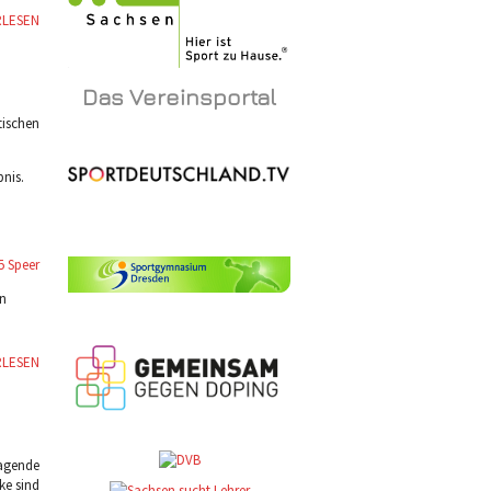
RLESEN
Das Vereinsportal
tischen
nis.
5 Speer
en
RLESEN
agende
ke sind