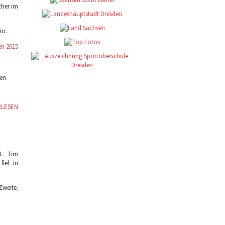
cher im
io.
en 2015
den
RLESEN
t. Tim
iel in
Zweite.