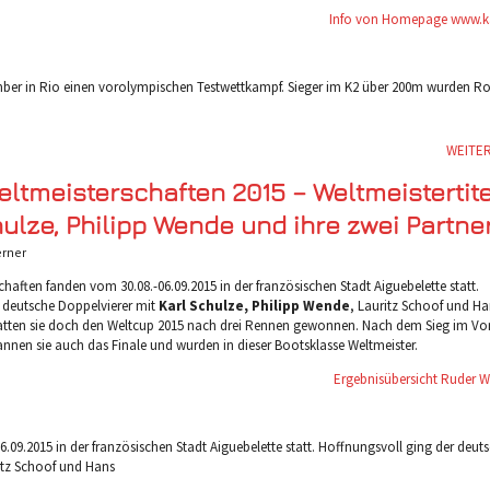
Info von Homepage www.k
ber in Rio einen vorolympischen Testwettkampf. Sieger im K2 über 200m wurden R
WEITE
ltmeisterschaften 2015 – Weltmeistertite
hulze, Philipp Wende und ihre zwei Partne
rner
haften fanden vom 30.08.-06.09.2015 in der französischen Stadt Aiguebelette statt.
 deutsche Doppelvierer mit
Karl Schulze, Philipp Wende
, Lauritz Schoof und Ha
atten sie doch den Weltcup 2015 nach drei Rennen gewonnen. Nach dem Sieg im Vor
nnen sie auch das Finale und wurden in dieser Bootsklasse Weltmeister.
Ergebnisübersicht Ruder 
.09.2015 in der französischen Stadt Aiguebelette statt. Hoffnungsvoll ging der deut
ritz Schoof und Hans