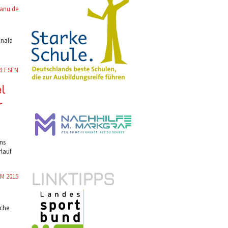
anu.de
onald
RLESEN
l
r
ns
lauf
LINKTIPPS
WM 2015
sche