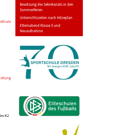
Besetzung des Sekretariats in den
Sommerferien
Unterrichtszeiten nach Hitzeplan
sfinale
Elternabend Klasse 5 und
Neuaufnahme
Zeitung
 im K2