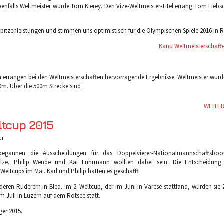
Ebenfalls Weltmeister wurde Tom Kierey. Den Vize-Weltmeister-Titel errang Tom Liebs
spitzenleistungen und stimmen uns optimistisch für die Olympischen Spiele 2016 in R
Kanu Weltmeisterschaft
errangen bei den Weltmeisterschaften hervorragende Ergebnisse. Weltmeister wur
00m. Über die 500m Strecke sind
WEITE
ltcup 2015
er
 begannen die Ausscheidungen für das Doppelvierer-Nationalmannschaftsboo
ze, Philip Wende und Kai Fuhrmann wollten dabei sein. Die Entscheidung f
 Weltcups im Mai. Karl und Philip hatten es geschafft.
deren Ruderern in Bled. Im 2. Weltcup, der im Juni in Varese stattfand, wurden sie 
m Juli in Luzern auf dem Rotsee statt.
ger 2015.