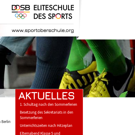
AKTUELLES
1. Schultag nach den Sommerferien
Besetzung des Sekretariats in den
Sommerferien
 Berlin
Unterrichtszeiten nach Hitzeplan
Elternabend Klasse 5 und