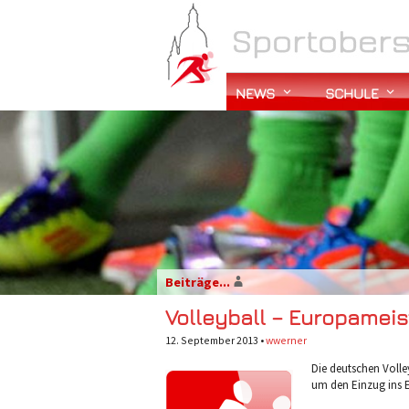
NEWS
SCHULE
Beiträge...
Volleyball – Europameist
12. September 2013 •
wwerner
Die deutschen Volle
um den Einzug ins E