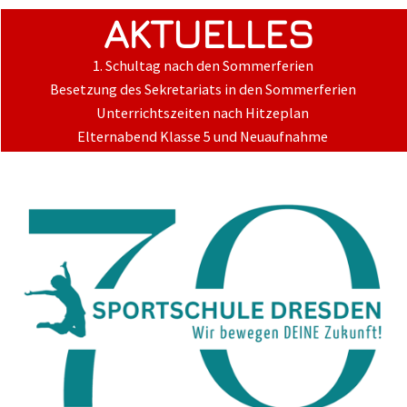
AKTUELLES
1. Schultag nach den Sommerferien
Besetzung des Sekretariats in den Sommerferien
Unterrichtszeiten nach Hitzeplan
Elternabend Klasse 5 und Neuaufnahme