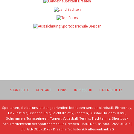
STARTSEITE
KONTAKT
LINKS
IMPRESSUM
DATENSCHUTZ
Sportarten, die bei uns leistungsorientiert betrieben werden: Akrobatik, Eishockey,
Eiskunstlauf, Eisschnelllauf, Leichtathletik, Fechten, Fussball, Rudern, Kanu,
Schwimmen, Turmspringen, Turnen, Volleyball, Tennis, Tischtennis, Shorttrack
Schulförderverein der Sportoberschule Dresden - IBAN: DE77850900002658961007 |
BIC: GENODEF1DRS - Dresdner Volksbank Raiffeisenbank eG