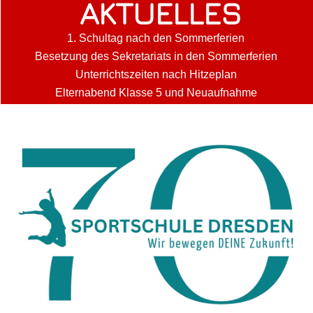
AKTUELLES
1. Schultag nach den Sommerferien
Besetzung des Sekretariats in den Sommerferien
Unterrichtszeiten nach Hitzeplan
Elternabend Klasse 5 und Neuaufnahme