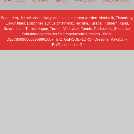
STARTSEITE
KONTAKT
LINKS
IMPRESSUM
DATENSCHUTZ
Sportarten, die bei uns leistungsorientiert betrieben werden: Akrobatik, Eishockey,
Eiskunstlauf, Eisschnelllauf, Leichtathletik, Fechten, Fussball, Rudern, Kanu,
Schwimmen, Turmspringen, Turnen, Volleyball, Tennis, Tischtennis, Shorttrack
Schulförderverein der Sportoberschule Dresden - IBAN:
DE77850900002658961007 | BIC: GENODEF1DRS - Dresdner Volksbank
Raiffeisenbank eG