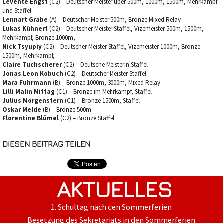
Levente Engst
(C2) – Deutscher Meister über 500m, 1000m, 1500m, Mehrkampf
und Staffel
Lennart Grabe
(A) – Deutscher Meister 500m, Bronze Mixed Relay
Lukas Kühnert
(C2) – Deutscher Meister Staffel, Vizemeister 500m, 1500m,
Mehrkampf, Bronze 1000m,
Nick Tsyupiy
(C2) – Deutscher Meister Staffel, Vizemeister 1000m, Bronze
1500m, Mehrkampf,
Claire Tuchscherer
(C2) – Deutsche Meisterin Staffel
Jonas Leon Kobuch
(C2) – Deutscher Meister Staffel
Mara Fuhrmann
(B) – Bronze 1000m, 3000m, Mixed Relay
Lilli Malin Mittag
(C1) – Bronze im Mehrkampf, Staffel
Julius Morgenstern
(C1) – Bronze 1500m, Staffel
Oskar Melde
(B) – Bronze 500m
Florentine Blümel
(C2) – Bronze Staffel
DIESEN BEITRAG TEILEN
AKTUELLES
1. Schultag nach den Sommerferien
Besetzung des Sekretariats in den Sommerferien