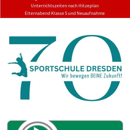
Unterrichtszeiten nach Hitzeplan
Elternabend Klasse 5 und Neuaufnahme