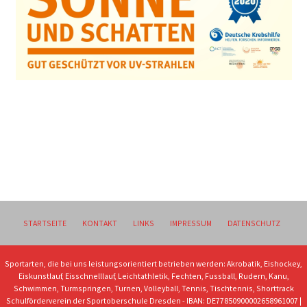
STARTSEITE
KONTAKT
LINKS
IMPRESSUM
DATENSCHUTZ
Sportarten, die bei uns leistungsorientiert betrieben werden: Akrobatik, Eishockey,
Eiskunstlauf, Eisschnelllauf, Leichtathletik, Fechten, Fussball, Rudern, Kanu,
Schwimmen, Turmspringen, Turnen, Volleyball, Tennis, Tischtennis, Shorttrack
Schulförderverein der Sportoberschule Dresden - IBAN: DE77850900002658961007 |