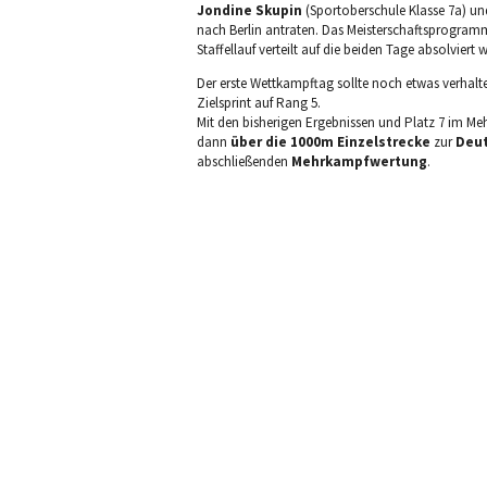
Jondine Skupin
(Sportoberschule Klasse 7a) u
nach Berlin antraten. Das Meisterschaftsprogramm
Staffellauf verteilt auf die beiden Tage absolviert 
Der erste Wettkampftag sollte noch etwas verhalt
Zielsprint auf Rang 5.
Mit den bisherigen Ergebnissen und Platz 7 im Meh
dann
über die 1000m Einzelstrecke
zur
Deut
abschließenden
Mehrkampfwertung
.