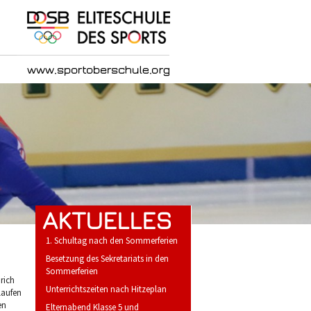
AKTUELLES
1. Schultag nach den Sommerferien
Besetzung des Sekretariats in den
Sommerferien
rich
Unterrichtszeiten nach Hitzeplan
laufen
en
Elternabend Klasse 5 und