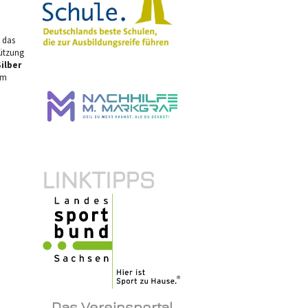
 das
tützung
Silber
em
LINKTIPPS
Das Vereinsportal