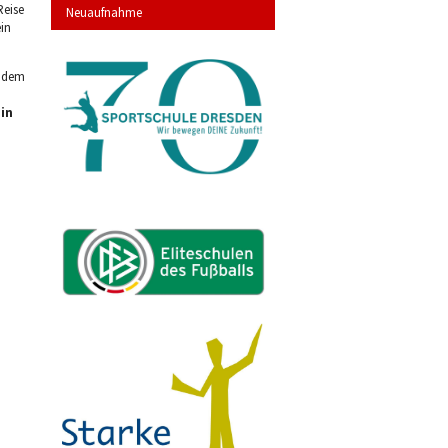
Reise
Neuaufnahme
in
endem
in