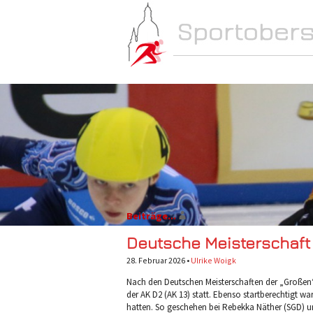
NEWS
SCHULE
Beiträge...
Deutsche Meisterschaft A
28. Februar 2026 •
Ulrike Woigk
Nach den Deutschen Meisterschaften der „Großen“ 
der AK D2 (AK 13) statt. Ebenso startberechtigt wa
hatten. So geschehen bei Rebekka Näther (SGD) 