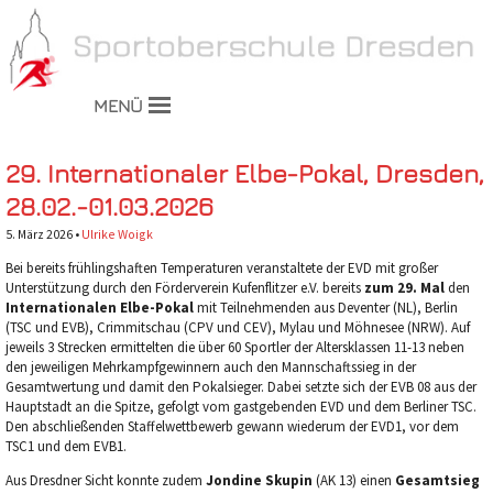
MENÜ
29. Internationaler Elbe-Pokal, Dresden,
28.02.-01.03.2026
5. März 2026 •
Ulrike Woigk
Bei bereits frühlingshaften Temperaturen veranstaltete der EVD mit großer
Unterstützung durch den Förderverein Kufenflitzer e.V. bereits
zum 29. Mal
den
Internationalen Elbe-Pokal
mit Teilnehmenden aus Deventer (NL), Berlin
(TSC und EVB), Crimmitschau (CPV und CEV), Mylau und Möhnesee (NRW). Auf
jeweils 3 Strecken ermittelten die über 60 Sportler der Altersklassen 11-13 neben
den jeweiligen Mehrkampfgewinnern auch den Mannschaftssieg in der
Gesamtwertung und damit den Pokalsieger. Dabei setzte sich der EVB 08 aus der
Hauptstadt an die Spitze, gefolgt vom gastgebenden EVD und dem Berliner TSC.
Den abschließenden Staffelwettbewerb gewann wiederum der EVD1, vor dem
TSC1 und dem EVB1.
Aus Dresdner Sicht konnte zudem
Jondine Skupin
(AK 13) einen
Gesamtsieg