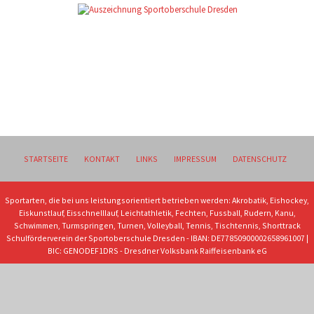
STARTSEITE
KONTAKT
LINKS
IMPRESSUM
DATENSCHUTZ
Sportarten, die bei uns leistungsorientiert betrieben werden: Akrobatik, Eishockey,
Eiskunstlauf, Eisschnelllauf, Leichtathletik, Fechten, Fussball, Rudern, Kanu,
Schwimmen, Turmspringen, Turnen, Volleyball, Tennis, Tischtennis, Shorttrack
Schulförderverein der Sportoberschule Dresden - IBAN: DE77850900002658961007 |
BIC: GENODEF1DRS - Dresdner Volksbank Raiffeisenbank eG