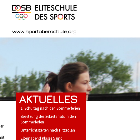
AKTUELLES
1. Schultag nach den Sommerferien
Besetzung des Sekretariats in den
Sommerferien
er
Unterrichtszeiten nach Hitzeplan
mit
Elternabend Klasse 5 und