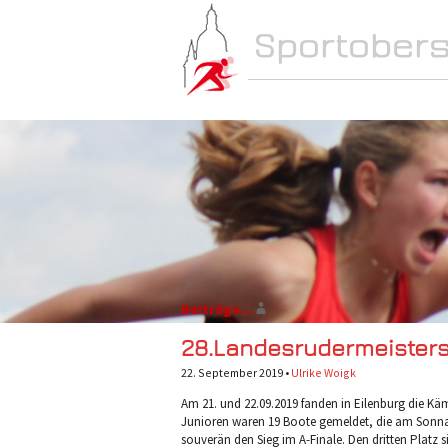
NEWS
SCHULE
Beiträge...
28.Landesrudermeister
22. September 2019 •
Ulrike Woigk
Am 21. und 22.09.2019 fanden in Eilenburg die Kä
Junioren waren 19 Boote gemeldet, die am Sonnab
souverän den Sieg im A-Finale. Den dritten Platz s