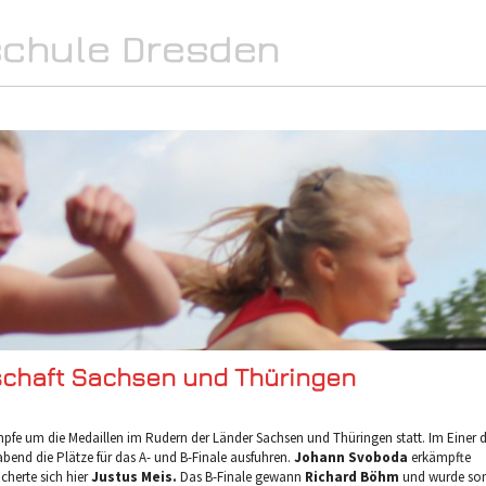
SPORT
INTERN
MEDIA
schaft Sachsen und Thüringen
mpfe um die Medaillen im Rudern der Länder Sachsen und Thüringen statt. Im Einer d
end die Plätze für das A- und B-Finale ausfuhren.
Johann Svoboda
erkämpfte
icherte sich hier
Justus Meis.
Das B-Finale gewann
Richard Böhm
und wurde so