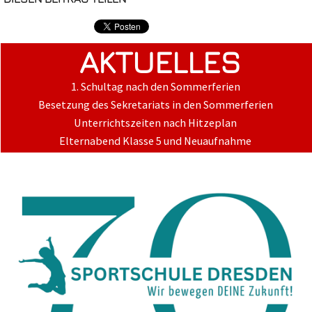
AKTUELLES
1. Schultag nach den Sommerferien
Besetzung des Sekretariats in den Sommerferien
Unterrichtszeiten nach Hitzeplan
Elternabend Klasse 5 und Neuaufnahme