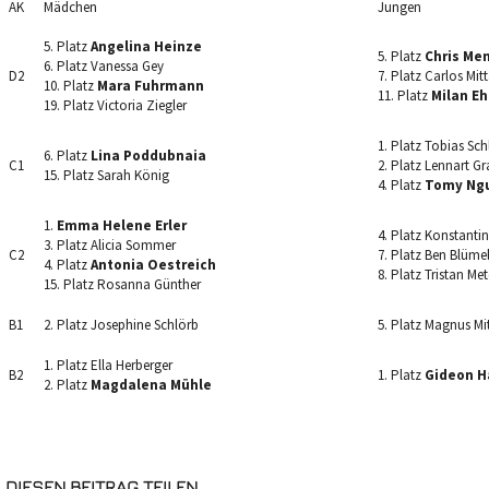
AK
Mädchen
Jungen
5. Platz
Angelina Heinze
5. Platz
Chris Me
6. Platz Vanessa Gey
D2
7. Platz Carlos Mit
10. Platz
Mara Fuhrmann
11. Platz
Milan Eh
19. Platz Victoria Ziegler
1. Platz Tobias Sch
6. Platz
Lina Poddubnaia
C1
2. Platz Lennart G
15. Platz Sarah König
4. Platz
Tomy Ng
1.
Emma Helene Erler
4. Platz Konstantin
3. Platz Alicia Sommer
C2
7. Platz Ben Blüme
4. Platz
Antonia Oestreich
8. Platz Tristan M
15. Platz Rosanna Günther
B1
2. Platz Josephine Schlörb
5. Platz Magnus Mi
1. Platz Ella Herberger
B2
1. Platz
Gideon H
2. Platz
Magdalena Mühle
DIESEN BEITRAG TEILEN