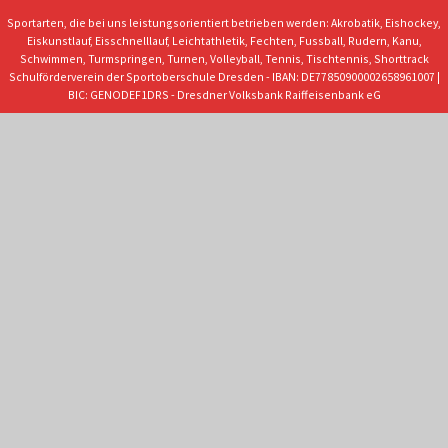
Sportarten, die bei uns leistungsorientiert betrieben werden: Akrobatik, Eishockey,
Eiskunstlauf, Eisschnelllauf, Leichtathletik, Fechten, Fussball, Rudern, Kanu,
Schwimmen, Turmspringen, Turnen, Volleyball, Tennis, Tischtennis, Shorttrack
Schulförderverein der Sportoberschule Dresden - IBAN: DE77850900002658961007 |
BIC: GENODEF1DRS - Dresdner Volksbank Raiffeisenbank eG