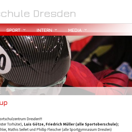
SPORT
INTERN
MEDIA
Cup
portschulzentrum Dresden!!!
ester Torhüter),
Luis Götze, Friedrich Müller (alle Sportoberschule);
ler, Mathis Seifert und Phillip Fleischer (alle Sportgymnasium Dresden)