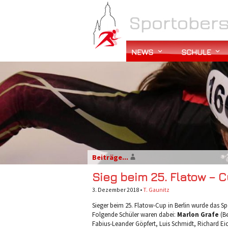
NEWS
SCHULE
Beiträge...
Sieg beim 25. Flatow – 
3. Dezember 2018 •
T. Gaunitz
Sieger beim 25. Flatow-Cup in Berlin wurde das S
Folgende Schüler waren dabei:
Marlon Grafe
(B
Fabius-Leander Göpfert, Luis Schmidt, Richard Eich