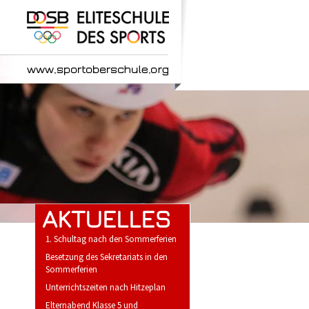
AKTUELLES
1. Schultag nach den Sommerferien
Besetzung des Sekretariats in den
Sommerferien
Unterrichtszeiten nach Hitzeplan
Elternabend Klasse 5 und