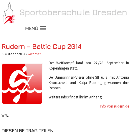
MENÜ
Rudern – Baltic Cup 2014
5. Oktober 2014 •
wwerner
Der Wettkampf fand am 27./28. September in
Kopenhagen statt.
Der Juniorinnen-Vierer ohne Stf. u. a. mit Antonia
Knorrscheid und Katja Rübling gewannen ihre
Rennen.
Weitere Infos findet ihr im Anhang.
Info von rudern.de
W.W.
DIESEN BEITRAG TEILEN