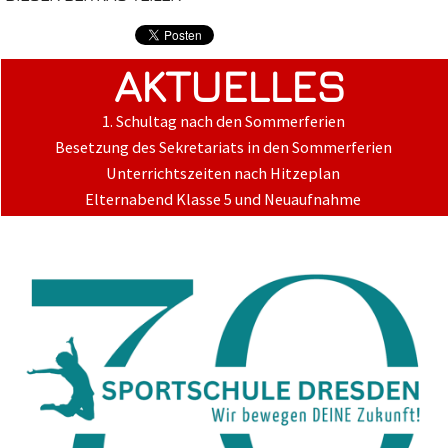
AKTUELLES
1. Schultag nach den Sommerferien
Besetzung des Sekretariats in den Sommerferien
Unterrichtszeiten nach Hitzeplan
Elternabend Klasse 5 und Neuaufnahme