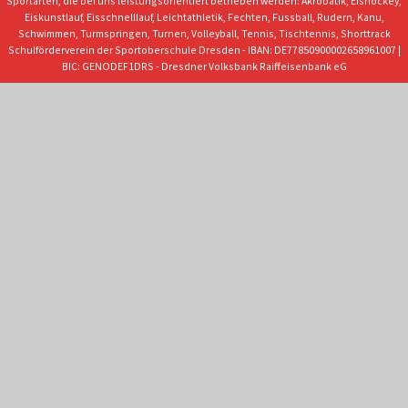
Sportarten, die bei uns leistungsorientiert betrieben werden: Akrobatik, Eishockey,
Eiskunstlauf, Eisschnelllauf, Leichtathletik, Fechten, Fussball, Rudern, Kanu,
Schwimmen, Turmspringen, Turnen, Volleyball, Tennis, Tischtennis, Shorttrack
Schulförderverein der Sportoberschule Dresden - IBAN: DE77850900002658961007 |
BIC: GENODEF1DRS - Dresdner Volksbank Raiffeisenbank eG