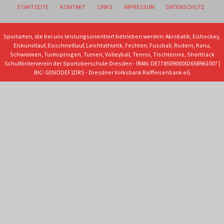
STARTSEITE
KONTAKT
LINKS
IMPRESSUM
DATENSCHUTZ
Sportarten, die bei uns leistungsorientiert betrieben werden: Akrobatik, Eishockey,
Eiskunstlauf, Eisschnelllauf, Leichtathletik, Fechten, Fussball, Rudern, Kanu,
Schwimmen, Turmspringen, Turnen, Volleyball, Tennis, Tischtennis, Shorttrack
Schulförderverein der Sportoberschule Dresden - IBAN: DE77850900002658961007 |
BIC: GENODEF1DRS - Dresdner Volksbank Raiffeisenbank eG