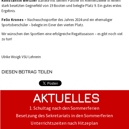
Konstantin Wetzler
startete mit seinem Partner im Riemenzweier in einem
stark besetzten Gegnerfeld von 19 Booten und belegte Platz 9. Ein gutes erstes
Ergebnis.
Felix Krones –
Nachwuchssportler des Jahres 2024 und ein ehemaliger
Sportoberschüler – belegte im Einer den vierten Platz.
Wir wünschen den Sportlern eine erfolgreiche Regattasaison – es gibt noch viel
zu tun!
Ulrike Woigk VSU Lehrerin
DIESEN BEITRAG TEILEN
AKTUELLES
1. Schultag nach den Sommerferien
Besetzung des Sekretariats in den Sommerferien
Unterrichtszeiten nach Hitzeplan