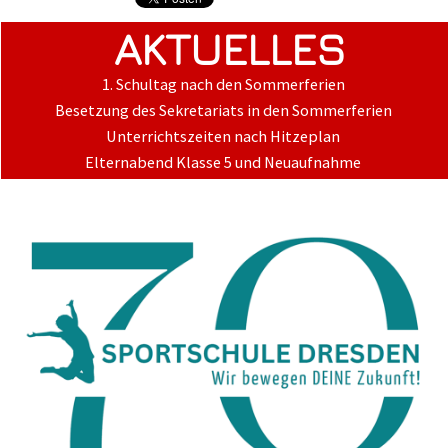
AKTUELLES
1. Schultag nach den Sommerferien
Besetzung des Sekretariats in den Sommerferien
Unterrichtszeiten nach Hitzeplan
Elternabend Klasse 5 und Neuaufnahme