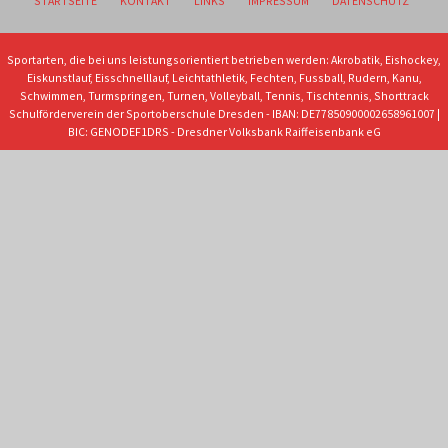
STARTSEITE
KONTAKT
LINKS
IMPRESSUM
DATENSCHUTZ
Sportarten, die bei uns leistungsorientiert betrieben werden: Akrobatik, Eishockey,
Eiskunstlauf, Eisschnelllauf, Leichtathletik, Fechten, Fussball, Rudern, Kanu,
Schwimmen, Turmspringen, Turnen, Volleyball, Tennis, Tischtennis, Shorttrack
Schulförderverein der Sportoberschule Dresden - IBAN: DE77850900002658961007 |
BIC: GENODEF1DRS - Dresdner Volksbank Raiffeisenbank eG