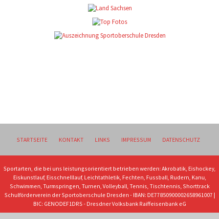
STARTSEITE
KONTAKT
LINKS
IMPRESSUM
DATENSCHUTZ
Sportarten, die bei uns leistungsorientiert betrieben werden: Akrobatik, Eishockey,
Eiskunstlauf, Eisschnelllauf, Leichtathletik, Fechten, Fussball, Rudern, Kanu,
Schwimmen, Turmspringen, Turnen, Volleyball, Tennis, Tischtennis, Shorttrack
Schulförderverein der Sportoberschule Dresden - IBAN: DE77850900002658961007 |
BIC: GENODEF1DRS - Dresdner Volksbank Raiffeisenbank eG