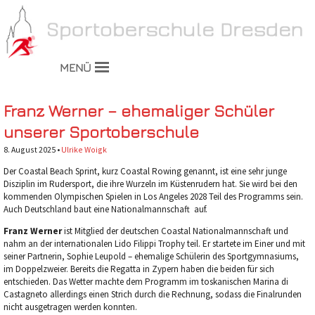
MENÜ
Franz Werner – ehemaliger Schüler
unserer Sportoberschule
8. August 2025 •
Ulrike Woigk
Der Coastal Beach Sprint, kurz Coastal Rowing genannt, ist eine sehr junge
Disziplin im Rudersport, die ihre Wurzeln im Küstenrudern hat. Sie wird bei den
kommenden Olympischen Spielen in Los Angeles 2028 Teil des Programms sein.
Auch Deutschland baut eine Nationalmannschaft auf.
Franz Werner
ist Mitglied der deutschen Coastal Nationalmannschaft und
nahm an der internationalen Lido Filippi Trophy teil. Er startete im Einer und mit
seiner Partnerin, Sophie Leupold – ehemalige Schülerin des Sportgymnasiums,
im Doppelzweier. Bereits die Regatta in Zypern haben die beiden für sich
entschieden. Das Wetter machte dem Programm im toskanischen Marina di
Castagneto allerdings einen Strich durch die Rechnung, sodass die Finalrunden
nicht ausgetragen werden konnten.