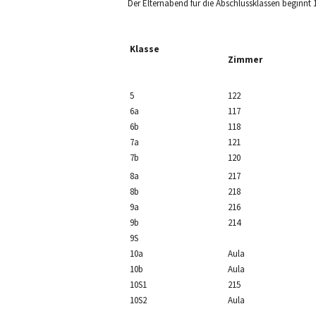
Der Elternabend für die Abschlussklassen beginnt 1
Klasse
Zimmer
5
122
6a
117
6b
118
7a
121
7b
120
8a
217
8b
218
9a
216
9b
214
9S
10a
Aula
10b
Aula
10S1
215
10S2
Aula