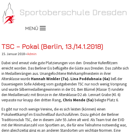
MENÜ
TSC – Pokal (Berlin, 13./14.1.2018)
15. Januar 2018 •
Admin
Dabei sind erneut viele gute Platzierungen von den Dresdner Kufenflitzern
erreicht worden. Das Berliner Eis beflügelte die Gäste aus Dresden. Das zahlte sich
in Medaillenrängen aus. Unangefochtene Mehrkampfmeisterin in ihrer
Altersklasse wurde
Hannah Winkler (7a).
Lina Poddubnaia (6a)
ließ der
Dauersiegerin Sofie Adeberg vom gastgebenden TSC nur noch wenig Vorsprung
und wurde Silbermedaillengewinnerin in der D1.
Ben Blümel (Klasse 7) rundete
den Medaillensatz mit Bronze in der Altersklasse D2 ab. Lennart Grabe (Kl. 6)
verpasste nur knapp den dritten Rang,
Chris Mende (5a)
belegte Platz 6.
Es gibt nur noch wenige Vereine, die es sich leisten (können) einen
Pokalwettkampf im Eisschnelllauf durchzuführen. Dazu gehört der Berliner
Traditionsclub TSC, der in diesem Jahr 55 Jahre alt wird. Als Team trat der EVD
mit der Minimalanzahl von Sportlern an, die für eine Teilnahme notwendig war,
denn gleichzeitig ging es an anderen Standorten um wichtige Normen. Eine