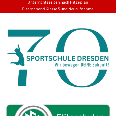
Unterrichtszeiten nach Hitzeplan
Elternabend Klasse 5 und Neuaufnahme