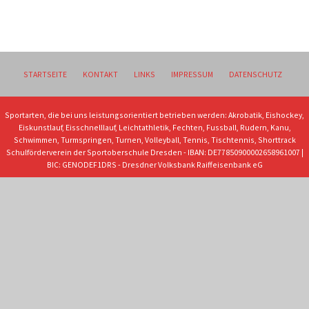
STARTSEITE
KONTAKT
LINKS
IMPRESSUM
DATENSCHUTZ
Sportarten, die bei uns leistungsorientiert betrieben werden: Akrobatik, Eishockey,
Eiskunstlauf, Eisschnelllauf, Leichtathletik, Fechten, Fussball, Rudern, Kanu,
Schwimmen, Turmspringen, Turnen, Volleyball, Tennis, Tischtennis, Shorttrack
Schulförderverein der Sportoberschule Dresden - IBAN: DE77850900002658961007 |
BIC: GENODEF1DRS - Dresdner Volksbank Raiffeisenbank eG