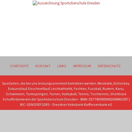
STARTSEITE
KONTAKT
LINKS
IMPRESSUM
DATENSCHUTZ
Sportarten, die bei uns leistungsorientiert betrieben werden: Akrobatik, Eishockey,
Eiskunstlauf, Eisschnelllauf, Leichtathletik, Fechten, Fussball, Rudern, Kanu,
Schwimmen, Turmspringen, Turnen, Volleyball, Tennis, Tischtennis, Shorttrack
Schulförderverein der Sportoberschule Dresden - IBAN: DE77850900002658961007 |
BIC: GENODEF1DRS - Dresdner Volksbank Raiffeisenbank eG