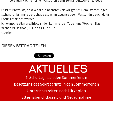
jeweiligen Fachlehrer. Wir versuchen dann zeitnah Antworten zu geben.
Es ist mir bewusst, dass wir alle in nächster Zeit vor großen Herausforderungen
stehen. Ich bin mir aber sicher, dass wir in gegenseitigem Verständnis auch dafür
Lösungen finden werden.
Ich wünsche allen viel Erfolg in den kommenden Tagen und Wochen! Das
Wichtigste ist aber
„Bleibt gesund!!!“
G.Zeller
DIESEN BEITRAG TEILEN
AKTUELLES
1. Schultag nach den Sommerferien
Besetzung des Sekretariats in den Sommerferien
Unterrichtszeiten nach Hitzeplan
Elternabend Klasse 5 und Neuaufnahme