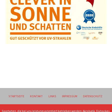
STARTSEITE
KONTAKT
LINKS
IMPRESSUM
DATENSCHUTZ
Sportarten, die bei uns leistungsorientiert betrieben werden: Akrobatik, Eishockey,