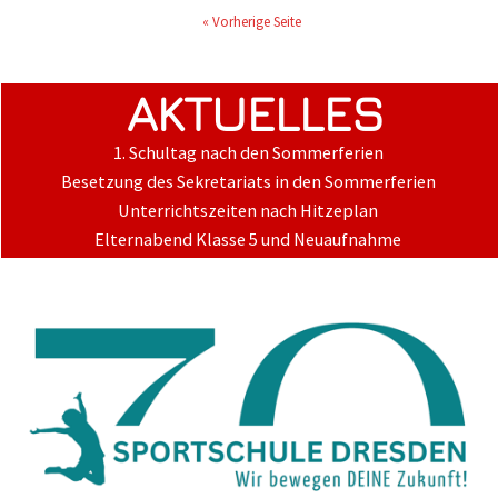
« Vorherige Seite
AKTUELLES
1. Schultag nach den Sommerferien
Besetzung des Sekretariats in den Sommerferien
Unterrichtszeiten nach Hitzeplan
Elternabend Klasse 5 und Neuaufnahme