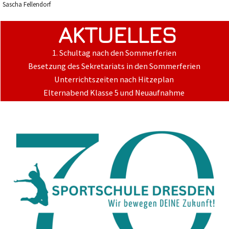
Sascha Fellendorf
AKTUELLES
1. Schultag nach den Sommerferien
Besetzung des Sekretariats in den Sommerferien
Unterrichtszeiten nach Hitzeplan
Elternabend Klasse 5 und Neuaufnahme