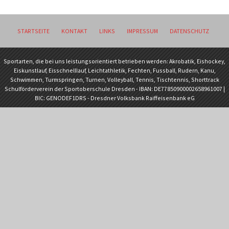
STARTSEITE
KONTAKT
LINKS
IMPRESSUM
DATENSCHUTZ
Sportarten, die bei uns leistungsorientiert betrieben werden: Akrobatik, Eishockey,
Eiskunstlauf, Eisschnelllauf, Leichtathletik, Fechten, Fussball, Rudern, Kanu,
Schwimmen, Turmspringen, Turnen, Volleyball, Tennis, Tischtennis, Shorttrack
Schulförderverein der Sportoberschule Dresden - IBAN: DE77850900002658961007 |
BIC: GENODEF1DRS - Dresdner Volksbank Raiffeisenbank eG