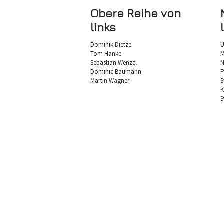
Obere Reihe von
links
Dominik Dietze
U
Tom Hanke
M
Sebastian Wenzel
N
Dominic Baumann
P
Martin Wagner
S
K
S