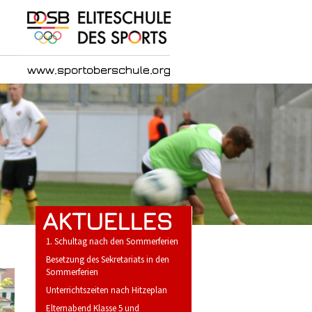
AKTUELLES
1. Schultag nach den Sommerferien
Besetzung des Sekretariats in den
Sommerferien
Unterrichtszeiten nach Hitzeplan
Elternabend Klasse 5 und