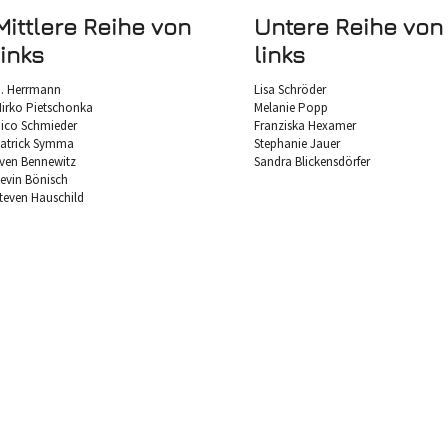
Mittlere Reihe von
Untere Reihe von
links
links
. Herrmann
Lisa Schröder
irko Pietschonka
Melanie Popp
ico Schmieder
Franziska Hexamer
atrick Symma
Stephanie Jauer
ven Bennewitz
Sandra Blickensdörfer
evin Bönisch
teven Hauschild