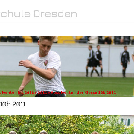
SPORT
INTERN
MEDIA
olventen bis 2018 » 2011 » Absolventen der Klasse 10b 2011
10b 2011