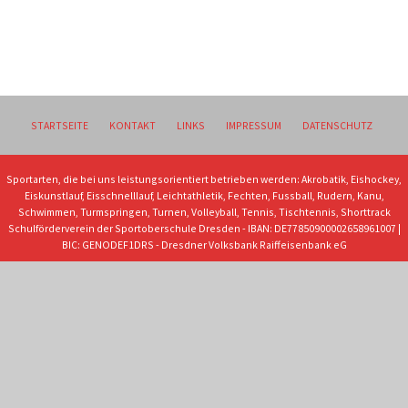
STARTSEITE
KONTAKT
LINKS
IMPRESSUM
DATENSCHUTZ
Sportarten, die bei uns leistungsorientiert betrieben werden: Akrobatik, Eishockey,
Eiskunstlauf, Eisschnelllauf, Leichtathletik, Fechten, Fussball, Rudern, Kanu,
Schwimmen, Turmspringen, Turnen, Volleyball, Tennis, Tischtennis, Shorttrack
Schulförderverein der Sportoberschule Dresden - IBAN: DE77850900002658961007 |
BIC: GENODEF1DRS - Dresdner Volksbank Raiffeisenbank eG