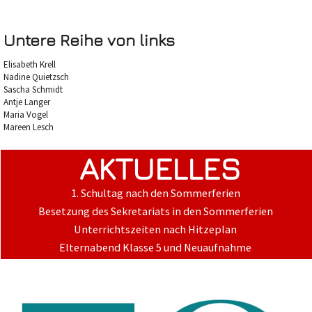
Untere Reihe von links
Elisabeth Krell
Nadine Quietzsch
Sascha Schmidt
Antje Langer
Maria Vogel
Mareen Lesch
AKTUELLES
1. Schultag nach den Sommerferien
Besetzung des Sekretariats in den Sommerferien
Unterrichtszeiten nach Hitzeplan
Elternabend Klasse 5 und Neuaufnahme