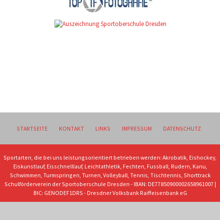
STARTSEITE
KONTAKT
LINKS
IMPRESSUM
DATENSCHUTZ
Sportarten, die bei uns leistungsorientiert betrieben werden: Akrobatik, Eishockey,
Eiskunstlauf, Eisschnelllauf, Leichtathletik, Fechten, Fussball, Rudern, Kanu,
Schwimmen, Turmspringen, Turnen, Volleyball, Tennis, Tischtennis, Shorttrack
Schulförderverein der Sportoberschule Dresden - IBAN: DE77850900002658961007 |
BIC: GENODEF1DRS - Dresdner Volksbank Raiffeisenbank eG