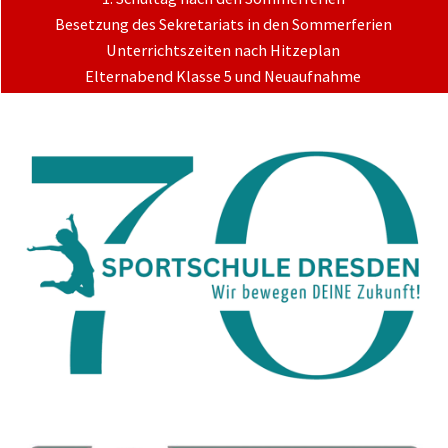
Besetzung des Sekretariats in den Sommerferien
Unterrichtszeiten nach Hitzeplan
Elternabend Klasse 5 und Neuaufnahme