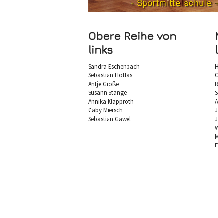
Obere Reihe von
links
Sandra Eschenbach
H
Sebastian Hottas
O
Antje Große
R
Susann Stange
S
Annika Klapproth
A
Gaby Miersch
J
Sebastian Gawel
J
W
M
F