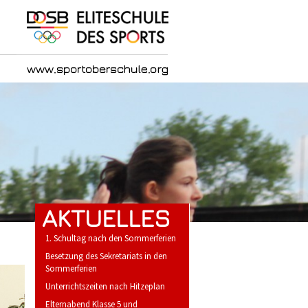
AKTUELLES
1. Schultag nach den Sommerferien
Besetzung des Sekretariats in den
Sommerferien
Unterrichtszeiten nach Hitzeplan
Elternabend Klasse 5 und