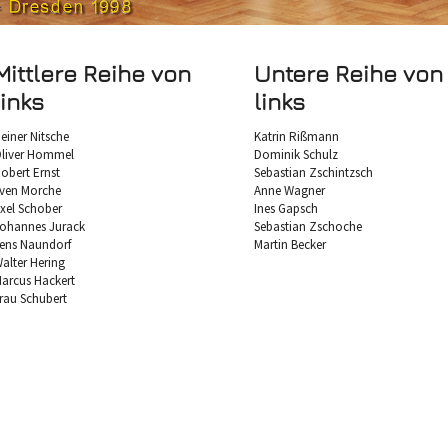
Mittlere Reihe von
Untere Reihe von
links
links
einer Nitsche
Katrin Rißmann
liver Hommel
Dominik Schulz
obert Ernst
Sebastian Zschintzsch
ven Morche
Anne Wagner
xel Schober
Ines Gapsch
ohannes Jurack
Sebastian Zschoche
ens Naundorf
Martin Becker
alter Hering
arcus Hackert
rau Schubert