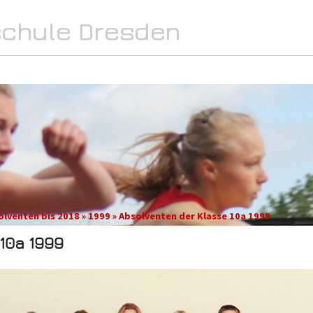
SPORT
INTERN
MEDIA
olventen bis 2018 » 1999 » Absolventen der Klasse 10a 1999
10a 1999