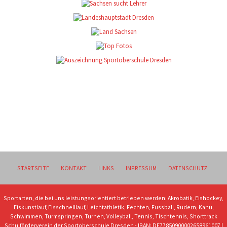
STARTSEITE
KONTAKT
LINKS
IMPRESSUM
DATENSCHUTZ
Sportarten, die bei uns leistungsorientiert betrieben werden: Akrobatik, Eishockey,
Eiskunstlauf, Eisschnelllauf, Leichtathletik, Fechten, Fussball, Rudern, Kanu,
Schwimmen, Turmspringen, Turnen, Volleyball, Tennis, Tischtennis, Shorttrack
Schulförderverein der Sportoberschule Dresden - IBAN: DE77850900002658961007 |