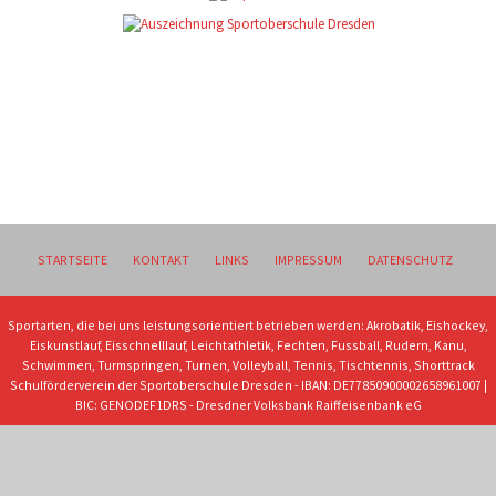
STARTSEITE
KONTAKT
LINKS
IMPRESSUM
DATENSCHUTZ
Sportarten, die bei uns leistungsorientiert betrieben werden: Akrobatik, Eishockey,
Eiskunstlauf, Eisschnelllauf, Leichtathletik, Fechten, Fussball, Rudern, Kanu,
Schwimmen, Turmspringen, Turnen, Volleyball, Tennis, Tischtennis, Shorttrack
Schulförderverein der Sportoberschule Dresden - IBAN: DE77850900002658961007 |
BIC: GENODEF1DRS - Dresdner Volksbank Raiffeisenbank eG