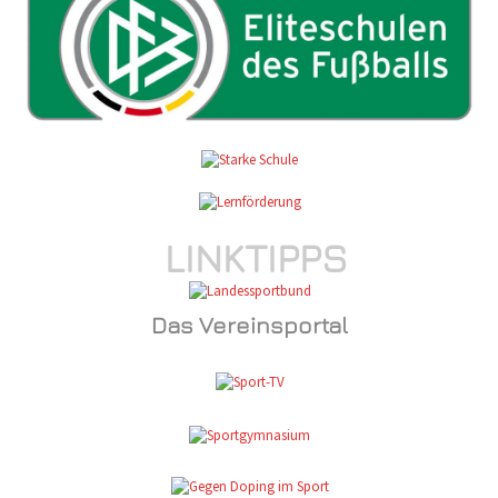
LINKTIPPS
Das Vereinsportal