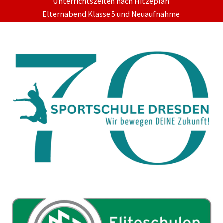
Unterrichtszeiten nach Hitzeplan
Elternabend Klasse 5 und Neuaufnahme