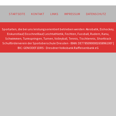
STARTSEITE
KONTAKT
LINKS
IMPRESSUM
DATENSCHUTZ
Sportarten, die bei uns leistungsorientiert betrieben werden: Akrobatik, Eishockey,
Eiskunstlauf, Eisschnelllauf, Leichtathletik, Fechten, Fussball, Rudern, Kanu,
Schwimmen, Turmspringen, Turnen, Volleyball, Tennis, Tischtennis, Shorttrack
Schulförderverein der Sportoberschule Dresden - IBAN: DE77850900002658961007 |
BIC: GENODEF1DRS - Dresdner Volksbank Raiffeisenbank eG