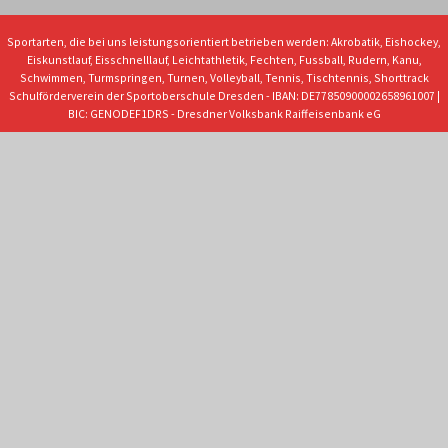
Sportarten, die bei uns leistungsorientiert betrieben werden: Akrobatik, Eishockey,
Eiskunstlauf, Eisschnelllauf, Leichtathletik, Fechten, Fussball, Rudern, Kanu,
Schwimmen, Turmspringen, Turnen, Volleyball, Tennis, Tischtennis, Shorttrack
Schulförderverein der Sportoberschule Dresden - IBAN: DE77850900002658961007 |
BIC: GENODEF1DRS - Dresdner Volksbank Raiffeisenbank eG