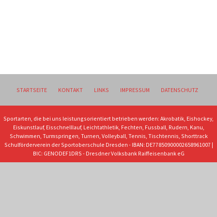
STARTSEITE
KONTAKT
LINKS
IMPRESSUM
DATENSCHUTZ
Sportarten, die bei uns leistungsorientiert betrieben werden: Akrobatik, Eishockey,
Eiskunstlauf, Eisschnelllauf, Leichtathletik, Fechten, Fussball, Rudern, Kanu,
Schwimmen, Turmspringen, Turnen, Volleyball, Tennis, Tischtennis, Shorttrack
Schulförderverein der Sportoberschule Dresden - IBAN: DE77850900002658961007 |
BIC: GENODEF1DRS - Dresdner Volksbank Raiffeisenbank eG