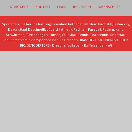
STARTSEITE
KONTAKT
LINKS
IMPRESSUM
DATENSCHUTZ
Sportarten, die bei uns leistungsorientiert betrieben werden: Akrobatik, Eishockey,
Eiskunstlauf, Eisschnelllauf, Leichtathletik, Fechten, Fussball, Rudern, Kanu,
Schwimmen, Turmspringen, Turnen, Volleyball, Tennis, Tischtennis, Shorttrack
Schulförderverein der Sportoberschule Dresden - IBAN: DE77850900002658961007 |
BIC: GENODEF1DRS - Dresdner Volksbank Raiffeisenbank eG