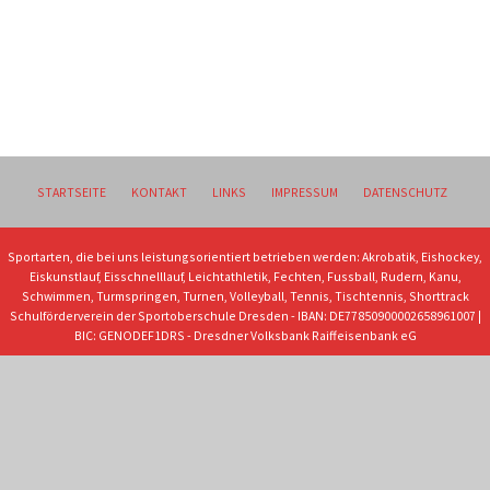
STARTSEITE
KONTAKT
LINKS
IMPRESSUM
DATENSCHUTZ
Sportarten, die bei uns leistungsorientiert betrieben werden: Akrobatik, Eishockey,
Eiskunstlauf, Eisschnelllauf, Leichtathletik, Fechten, Fussball, Rudern, Kanu,
Schwimmen, Turmspringen, Turnen, Volleyball, Tennis, Tischtennis, Shorttrack
Schulförderverein der Sportoberschule Dresden - IBAN: DE77850900002658961007 |
BIC: GENODEF1DRS - Dresdner Volksbank Raiffeisenbank eG