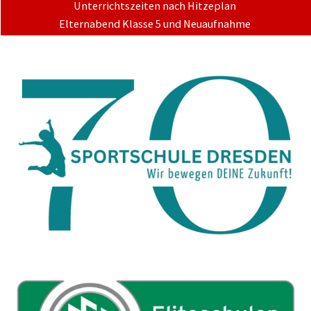
Unterrichtszeiten nach Hitzeplan
Elternabend Klasse 5 und Neuaufnahme