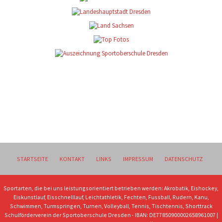
STARTSEITE
KONTAKT
LINKS
IMPRESSUM
DATENSCHUTZ
Sportarten, die bei uns leistungsorientiert betrieben werden: Akrobatik, Eishockey,
Eiskunstlauf, Eisschnelllauf, Leichtathletik, Fechten, Fussball, Rudern, Kanu,
Schwimmen, Turmspringen, Turnen, Volleyball, Tennis, Tischtennis, Shorttrack
Schulförderverein der Sportoberschule Dresden - IBAN: DE77850900002658961007 |