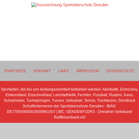
STARTSEITE
KONTAKT
LINKS
IMPRESSUM
DATENSCHUTZ
Sportarten, die bei uns leistungsorientiert betrieben werden: Akrobatik, Eishockey,
Eiskunstlauf, Eisschnelllauf, Leichtathletik, Fechten, Fussball, Rudern, Kanu,
Schwimmen, Turmspringen, Turnen, Volleyball, Tennis, Tischtennis, Shorttrack
Schulförderverein der Sportoberschule Dresden - IBAN:
DE77850900002658961007 | BIC: GENODEF1DRS - Dresdner Volksbank
Raiffeisenbank eG