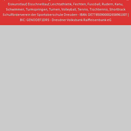
Eiskunstlauf, Eisschnelllauf, Leichtathletik, Fechten, Fussball, Rudern, Kanu,
Schwimmen, Turmspringen, Turnen, Volleyball, Tennis, Tischtennis, Shorttrack
Schulförderverein der Sportoberschule Dresden - IBAN: DE77850900002658961007 |
BIC: GENODEF1DRS - Dresdner Volksbank Raiffeisenbank eG