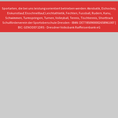
Sportarten, die bei uns leistungsorientiert betrieben werden: Akrobatik, Eishockey,
Eiskunstlauf, Eisschnelllauf, Leichtathletik, Fechten, Fussball, Rudern, Kanu,
Schwimmen, Turmspringen, Turnen, Volleyball, Tennis, Tischtennis, Shorttrack
Schulförderverein der Sportoberschule Dresden - IBAN: DE77850900002658961007 |
BIC: GENODEF1DRS - Dresdner Volksbank Raiffeisenbank eG