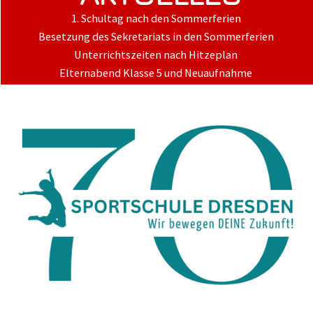
1. Schultag nach den Sommerferien
Besetzung des Sekretariats in den Sommerferien
Unterrichtszeiten nach Hitzeplan
Elternabend Klasse 5 und Neuaufnahme