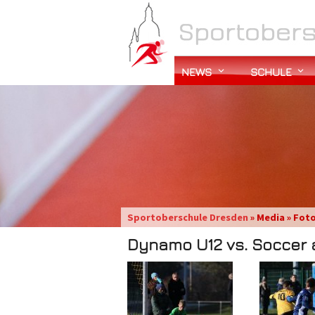
NEWS
SCHULE
Sportoberschule Dresden
» Media » Fot
Dynamo U12 vs. Soccer a