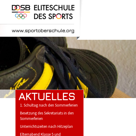
AKTUELLES
1. Schultag nach den Sommerferien
Besetzung des Sekretariats in den
Sommerferien
Unterrichtszeiten nach Hitzeplan
Elternabend Klasse 5 und