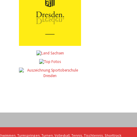
 Schwimmen, Turmspringen, Turnen, Volleyball, Tennis, Tischtennis, Shorttrack