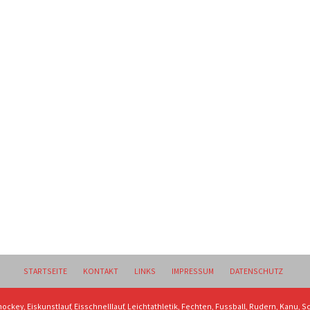
STARTSEITE
KONTAKT
LINKS
IMPRESSUM
DATENSCHUTZ
hockey, Eiskunstlauf, Eisschnelllauf, Leichtathletik, Fechten, Fussball, Rudern, Kanu,