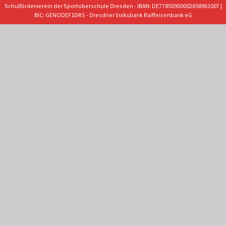
Schulförderverein der Sportoberschule Dresden - IBAN: DE77850900002658961007 |
BIC: GENODEF1DRS - Dresdner Volksbank Raiffeisenbank eG