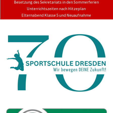
Besetzung des Sekretariats in den Sommerferien
Unterrichtszeiten nach Hitzeplan
Elternabend Klasse 5 und Neuaufnahme