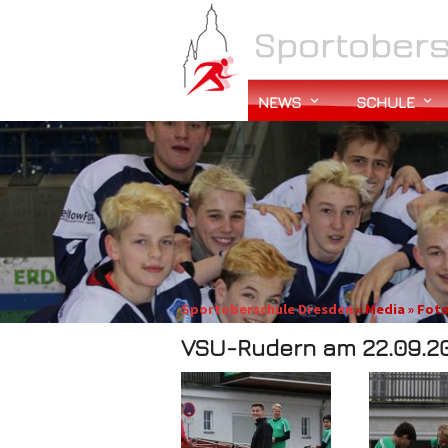
NEWS
SCHULE
Sportoberschule Dresden
» Media » Fot
VSU-Rudern am 22.09.20