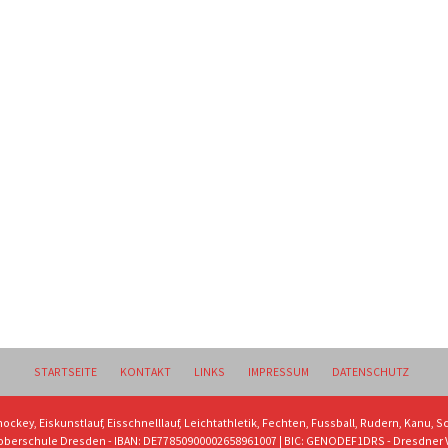
STARTSEITE
KONTAKT
LINKS
IMPRESSUM
DATENSCHUTZ
hockey, Eiskunstlauf, Eisschnelllauf, Leichtathletik, Fechten, Fussball, Rudern, Kanu,
toberschule Dresden - IBAN: DE77850900002658961007 | BIC: GENODEF1DRS - Dresdner 