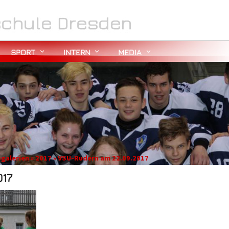
SPORT
INTERN
MEDIA
ogalerien » 2017 » VSU-Rudern am 22.09.2017
17