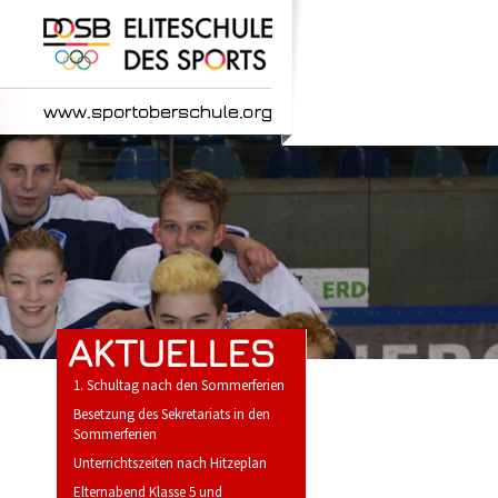
AKTUELLES
1. Schultag nach den Sommerferien
Besetzung des Sekretariats in den
Sommerferien
Unterrichtszeiten nach Hitzeplan
Elternabend Klasse 5 und