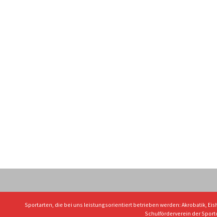
Sportarten, die bei uns leistungsorientiert betrieben werden: Akrobatik, Eis
Schulförderverein der Spor