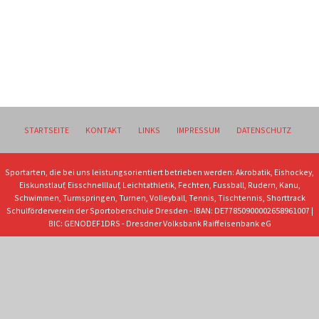
STARTSEITE
KONTAKT
LINKS
IMPRESSUM
DATENSCHUTZ
Sportarten, die bei uns leistungsorientiert betrieben werden: Akrobatik, Eishockey,
Eiskunstlauf, Eisschnelllauf, Leichtathletik, Fechten, Fussball, Rudern, Kanu,
Schwimmen, Turmspringen, Turnen, Volleyball, Tennis, Tischtennis, Shorttrack
Schulförderverein der Sportoberschule Dresden - IBAN: DE77850900002658961007 |
BIC: GENODEF1DRS - Dresdner Volksbank Raiffeisenbank eG