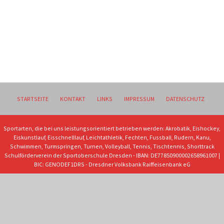
STARTSEITE
KONTAKT
LINKS
IMPRESSUM
DATENSCHUTZ
Sportarten, die bei uns leistungsorientiert betrieben werden: Akrobatik, Eishockey,
Eiskunstlauf, Eisschnelllauf, Leichtathletik, Fechten, Fussball, Rudern, Kanu,
Schwimmen, Turmspringen, Turnen, Volleyball, Tennis, Tischtennis, Shorttrack
Schulförderverein der Sportoberschule Dresden - IBAN: DE77850900002658961007 |
BIC: GENODEF1DRS - Dresdner Volksbank Raiffeisenbank eG