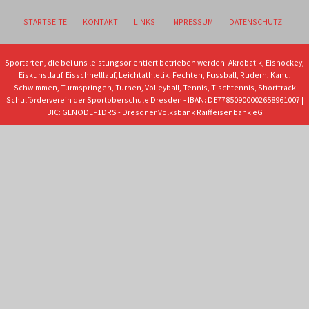
STARTSEITE
KONTAKT
LINKS
IMPRESSUM
DATENSCHUTZ
Sportarten, die bei uns leistungsorientiert betrieben werden: Akrobatik, Eishockey,
Eiskunstlauf, Eisschnelllauf, Leichtathletik, Fechten, Fussball, Rudern, Kanu,
Schwimmen, Turmspringen, Turnen, Volleyball, Tennis, Tischtennis, Shorttrack
Schulförderverein der Sportoberschule Dresden - IBAN: DE77850900002658961007 |
BIC: GENODEF1DRS - Dresdner Volksbank Raiffeisenbank eG